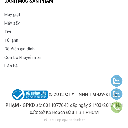
DANH MỤC SẢN PHẨM
Xuất Xứ & Bảo Hành
Hãng sản xuất
Máy giặt
LG (Thương hiệu: Hàn Quốc)
Máy sấy
Tivi
Sản xuất tại
Việt Nam
Tủ lạnh
Đồ điện gia đình
Bảo hành
Combo khuyến mãi
24 Tháng, Nếu dùng cho hoạt động kinh doanh (nhà
Liên hệ
máy, khách sạn, giặt ủi…) thì không được bảo hành
© 2012
CTY TNHH TM-DV-KT LÊ
PHẠM -
GPKD số: 0311877643 cấp ngày 21/03/2013. Nơi
cấp: Sở Kế Hoạch Đầu Tư TPHCM
Đối tác:
Laptopvienchinh.vn