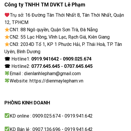
Công ty TNHH TM DVKT Lê Phạm
Ngôn Ngữ
Tiếng Anh/Việt
Trụ sở: 16 Đường Tân Thới Nhất 8, Tân Thới Nhất, Quận
12, TP.HCM
Màn hình hiển thị thời gian
CN1: 88 Ngô quyền, Quận Sơn Trà, Đà Nẵng
Có
CN2: 55 Lạc Hồng, Vĩnh Lạc, Rạch Giá, Kiên Giang
CN3: 2034D Tổ 1, KP 1 Phước Hải, P. Thái Hoà, TP. Tân
Giặt nước nóng
Uyên, Bình Dương
Không
☎
Hotline1:
0919.941642 - 0909.025.674
☎
Hotline2:
0777.645.645 - 0707.645.645
Chọn mức nước
Email : dienlanhlepham@gmail.com
Có
Website: https://dienmaylepham.vn
Lồng Giặt
Thép không gỉ
PHÒNG KINH DOANH
Nắp máy
KD online : 0909.025.674 - 0919.941.642
Kính chịu lực
KD Bán lẻ : 0907.136.696 - 0919.941.642
Hộc nước giặt