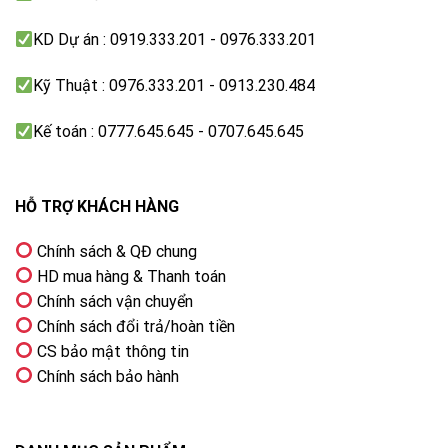
Có
KD Dự án : 0919.333.201 - 0976.333.201
Hộc nước xả
Kỹ Thuật : 0976.333.201 - 0913.230.484
Có
Kế toán : 0777.645.645 - 0707.645.645
Thông Số Kỹ Thuật
Dòng điện
220V/ 50Hz
HỖ TRỢ KHÁCH HÀNG
Tốc độ vắt
Chính sách & QĐ chung
700 vòng/phút
HD mua hàng & Thanh toán
Chính sách vận chuyển
Kích thước (R*S*C)
Chính sách đổi trả/hoàn tiền
590 x 606 x 960mm
CS bảo mật thông tin
Chính sách bảo hành
Trọng lượng
~39Kg