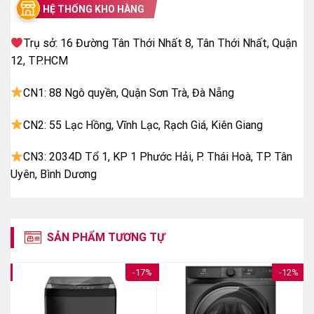
dụng.
HỆ THỐNG KHO HÀNG
Trụ sở: 16 Đường Tân Thới Nhất 8, Tân Thới Nhất, Quận
12, TP.HCM
CN1: 88 Ngô quyền, Quận Sơn Trà, Đà Nẵng
CN2: 55 Lạc Hồng, Vĩnh Lạc, Rạch Giá, Kiên Giang
CN3: 2034D Tổ 1, KP 1 Phước Hải, P. Thái Hoà, TP. Tân
Uyên, Bình Dương
SẢN PHẨM TƯƠNG TỰ
7%
-17%
-12%