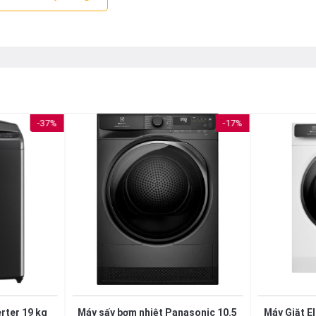
-37%
-17%
 sau khi đã bắt đầu chu trình giặt? Hiểu được điều này máy giặt 
ồ vào lồng giặt ngay cả khi máy đã khởi động đến 15 phút
erter 19 kg
Máy sấy bơm nhiệt Panasonic 10.5
Máy Giặt El