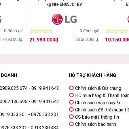
J
kg NH-EH05JD1BV
E
0 đánh giá
0 đánh giá
Được
Được
21.980.000
₫
10.150.00
17.990.000
₫
26.500.000
₫
Giá
Giá
Giá
Giá
xếp
xếp
gốc
hiện
gốc
hiện
hạng
hạng
là:
tại
là:
tại
0
0
26.500.000₫.
là:
13.990.000₫.
là:
5
5
21.980.000₫.
10.150.000₫.
sao
sao
H DOANH
HỖ TRỢ KHÁCH HÀNG
: 0909.025.674 - 0919.941.642
Chính sách & QĐ chung
HD mua hàng & Thanh toá
: 0907.136.696 - 0919.941.642
Chính sách vận chuyển
Chính sách đổi trả/hoàn ti
 0919.333.201 - 0976.333.201
CS bảo mật thông tin
Chính sách bảo hành
 0976.333.201 - 0913.230.484