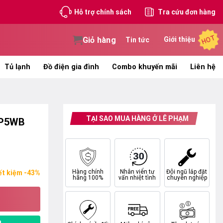
Hỗ trợ chính sách
Tra cứu đơn hàng
HOT
Giỏ hàng
Giới thiệu
Tin tức
Tủ lạnh
Đồ điện gia đình
Combo khuyến mãi
Liên hệ
TẠI SAO MUA HÀNG Ở LÊ PHẠM
4P5WB
Hàng chính
Nhân viên tư
Đội ngũ lắp đặt
ết kiệm -43%
hãng 100%
vấn nhiệt tình
chuyên nghiệp