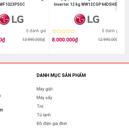
WF1023P5SC
Inverter 12 kg WW12CGP44DSHSV
0 đánh giá
0 đánh giá
Được
0
₫
8.000.000
₫
13.990.000
₫
12.990.000
₫
Giá
Giá
xếp
gốc
hiện
hạng
là:
tại
l
t
0
12.990.000₫.
là:
l
5
8.000.000₫.
sao
DANH MỤC SẢN PHẨM
Máy giặt
n
Máy sấy
Tivi
ền
Tủ lạnh
Đồ điện gia đình