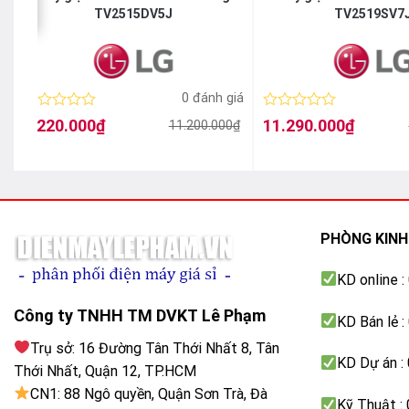
TV2515DV5J
TV2519SV7
á
0 đánh giá
Được
Được
8.220.000
₫
11.290.000
₫
11.200.000
₫
Giá
Giá
Giá
Giá
xếp
xếp
gốc
hiện
gốc
hiện
hạng
hạng
là:
tại
là:
tại
0
0
11.200.000₫.
là:
17.990.000₫.
là:
5
5
8.220.000₫.
11.290.000₫.
sao
sao
PHÒNG KIN
KD online 
Công ty TNHH TM DVKT Lê Phạm
KD Bán lẻ 
Trụ sở: 16 Đường Tân Thới Nhất 8, Tân
KD Dự án :
Thới Nhất, Quận 12, TP.HCM
CN1: 88 Ngô quyền, Quận Sơn Trà, Đà
Kỹ Thuật :