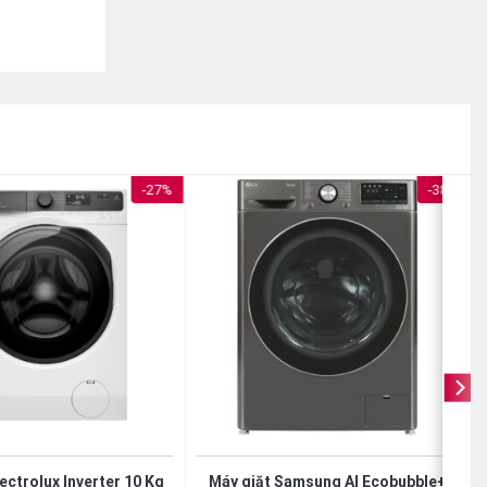
-27%
-38%
Electrolux
ectrolux Inverter 10 Kg
Máy giặt Samsung AI Ecobubble+