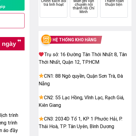
P
Chính sách đổi
Miễn phí vận
Thanh toán
trả linh hoạt
chuyển nội
thuận tiện
góp
thành Hồ Chí
Minh
HỆ THỐNG KHO HÀNG
Trụ sở: 16 Đường Tân Thới Nhất 8, Tân
Thới Nhất, Quận 12, TP.HCM
CN1: 88 Ngô quyền, Quận Sơn Trà, Đà
Nẵng
CN2: 55 Lạc Hồng, Vĩnh Lạc, Rạch Giá,
Kiên Giang
ịch trình
CN3: 2034D Tổ 1, KP 1 Phước Hải, P.
ơng trình
Thái Hoà, TP. Tân Uyên, Bình Dương
ần áo đầy