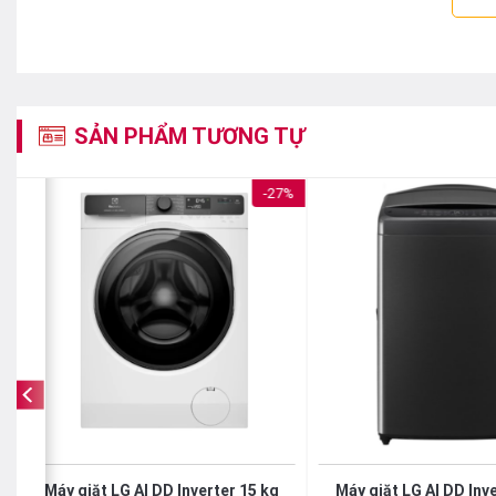
SẢN PHẨM TƯƠNG TỰ
%
-27%
Thêm quần áo khi đang giặt
Chắc hẳn ai cũng đã từng phát hiện ra còn sót đồ trong giỏ
với chức năng Dừng để thêm quần áo, cho phép bạn thêm đ
Máy giặt LG AI DD Inverter 15 kg
Máy giặt LG AI DD Inv