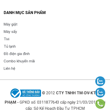
DANH MỤC SẢN PHẨM
Máy giặt
Công nghệ cảm ứng đa điểm
Máy sấy
Công nghệ cảm ứng đa điểm cho phép bạn có thể sử
Tivi
dụng nhiều ngón tay để thao tác trên màn hình giúp
Tủ lạnh
tăng hiệu quả làm việc. Kết hợp với công nghệ cảm
Đồ điện gia đình
ứng hồng ngoại để màn hình nhận biết được vị trí
ngón tay và đang chuyển động như thế nào. Mang lại
Combo khuyến mãi
trải nghiệm tương tác với màn hình mượt mà với độ
Liên hệ
chính xác cao.
© 2012
CTY TNHH TM-DV-KT LÊ
PHẠM -
GPKD số: 0311877643 cấp ngày 21/03/2013. Nơi
cấp: Sở Kế Hoạch Đầu Tư TPHCM