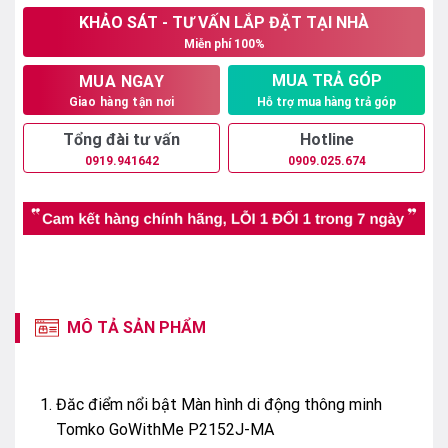
KHẢO SÁT - TƯ VẤN LẮP ĐẶT TẠI NHÀ
8.250.000₫.
là:
Miễn phí 100%
6.390.000₫.
MUA TRẢ GÓP
MUA NGAY
Hỗ trợ mua hàng trả góp
Giao hàng tận nơi
Tổng đài tư vấn
Hotline
0919.941642
0909.025.674
MÔ TẢ SẢN PHẨM
Đăc điểm nổi bật Màn hình di động thông minh
Tomko GoWithMe P2152J-MA