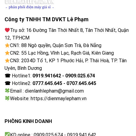
Công ty TNHH TM DVKT Lê Phạm
Trụ sở: 16 Đường Tân Thới Nhất 8, Tân Thới Nhất, Quận
12, TP.HCM
Chất lượng hình ảnh của GoWithMe
CN1: 88 Ngô quyền, Quận Sơn Trà, Đà Nẵng
P2152J-MA ra sao?
CN2: 55 Lạc Hồng, Vĩnh Lạc, Rạch Giá, Kiên Giang
Sản phẩm có công nghệ màn hình IPS mang lại chất
CN3: 2034D Tổ 1, KP 1 Phước Hải, P. Thái Hoà, TP. Tân
lượng hình ảnh có độ chính xác cao và chân thực nhất.
Uyên, Bình Dương
Mình hình với kích thước 22 inch và độ phân giải Full
☎
Hotline1:
0919.941642 - 0909.025.674
HD, đây là kích thước phù hợp để sử dùng và cũng
☎
Hotline2:
0777.645.645 - 0707.645.645
không quá cồng kềnh khi di chuyển. Độ phủ màu 100%
Email : dienlanhlepham@gmail.com
sRGB mang tới khả năng tái tạo màu sắc đáp ứng
Website: https://dienmaylepham.vn
được chơi game, nghe nhạc của bạn. Với độ sáng màn
hình là 250-300cd/m2 và tần số quét 60HZ để hình
ảnh hiện chị rõ ràng, chuyển động mượt mà, tăng trải
PHÒNG KINH DOANH
nghiệm tốt khi sử dụng.
KD online : 0909.025.674 - 0919.941.642