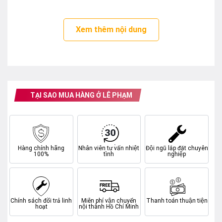
Kích thước 22 inch, độ phân giải Full HD
Công nghệ cảm ứng đa điểm
Xem thêm nội dung
Thời lượng sử dụng lên tới 4 tiếng
Trình chiếu không dây đa thiết bị
TẠI SAO MUA HÀNG Ở LÊ PHẠM
Hàng chính hãng
Nhân viên tư vấn nhiệt
Đội ngũ lắp đặt chuyên
100%
tình
nghiệp
Chính sách đổi trả linh
Miễn phí vận chuyển
Thanh toán thuận tiện
hoạt
nội thành Hồ Chí Minh