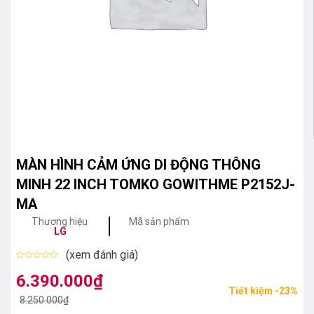
MÀN HÌNH CẢM ỨNG DI ĐỘNG THÔNG
MINH 22 INCH TOMKO GOWITHME P2152J-
MA
Thương hiệu
Mã sản phẩm
LG
(xem đánh giá)
Được
xếp
6.390.000
₫
Giá
Giá
hạng
Tiết kiệm -23%
0
gốc
hiện
8.250.000
₫
5
sao
là:
tại