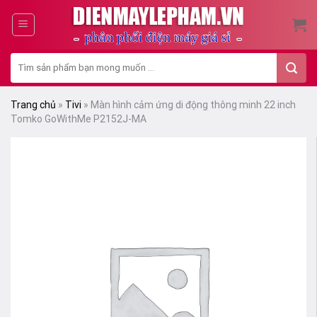
Skip
to
content
Tìm
kiếm:
Trang chủ
»
Tivi
»
Màn hình cảm ứng di động thông minh 22 inch
Tomko GoWithMe P2152J-MA