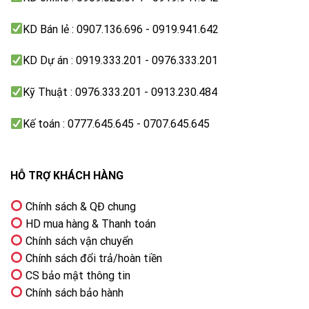
Nếu bạn là người hay bị mỏi mắt khi sử dụng điện
thoại, máy tính thì đừng lo vì GoWithMe P2152J-MA
KD Bán lẻ : 0907.136.696 - 0919.941.642
có công nghệ Low Blue Light giúp giảm ánh sáng xanh
KD Dự án : 0919.333.201 - 0976.333.201
có hại cho mắt, không bị mỏi mắt kể cả khi sử dụng
trong thời gian dài
Kỹ Thuật : 0976.333.201 - 0913.230.484
Kế toán : 0777.645.645 - 0707.645.645
HỖ TRỢ KHÁCH HÀNG
Chính sách & QĐ chung
HD mua hàng & Thanh toán
Chính sách vận chuyển
Chính sách đổi trả/hoàn tiền
CS bảo mật thông tin
Chính sách bảo hành