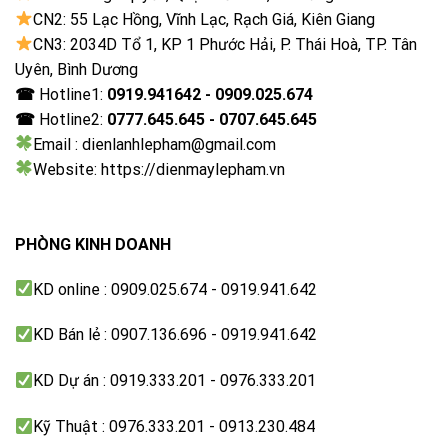
CN2: 55 Lạc Hồng, Vĩnh Lạc, Rạch Giá, Kiên Giang
CN3: 2034D Tổ 1, KP 1 Phước Hải, P. Thái Hoà, TP. Tân
AI Motion Enhancer – chuyển động rõ nét
Uyên, Bình Dương
Giảm hiện tượng nhòe hình trong các cảnh chuyển
☎
Hotline1:
0919.941642 - 0909.025.674
động nhanh như thể thao hoặc phim hành động.
☎
Hotline2:
0777.645.645 - 0707.645.645
Email : dienlanhlepham@gmail.com
Website: https://dienmaylepham.vn
PHÒNG KINH DOANH
KD online : 0909.025.674 - 0919.941.642
KD Bán lẻ : 0907.136.696 - 0919.941.642
AI Motion Enhancer – chuyển động rõ nét
KD Dự án : 0919.333.201 - 0976.333.201
Kỹ Thuật : 0976.333.201 - 0913.230.484
Game Mode (ALLM, VRR, Game Deck) – chơi game