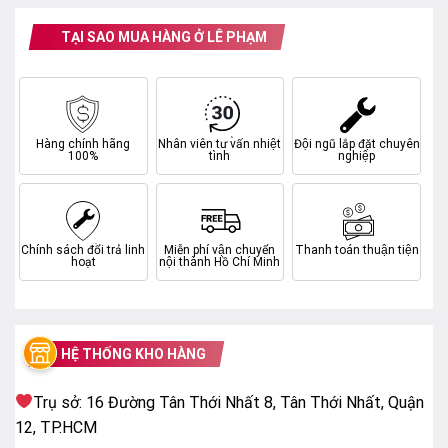
TẠI SAO MUA HÀNG Ở LÊ PHẠM
REGZA Engine ZR – xử lý hình ảnh thông minh
QLED (Quantum Dot Color) – hiển thị dải màu rộng
Hàng chính hãng
Nhân viên tư vấn nhiệt
Đội ngũ lắp đặt chuyên
100%
tình
nghiệp
Công nghệ chấm lượng tử giúp tái tạo hàng tỷ màu
sắc, mang lại hình ảnh rực rỡ và chân thực hơn.
Chính sách đổi trả linh
Miễn phí vận chuyển
Thanh toán thuận tiện
hoạt
nội thành Hồ Chí Minh
HỆ THỐNG KHO HÀNG
Trụ sở: 16 Đường Tân Thới Nhất 8, Tân Thới Nhất, Quận
12, TP.HCM