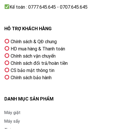
mượt
Kế toán : 0777.645.645 - 0707.645.645
Hỗ trợ VRR và ALLM giúp giảm độ trễ, đồng bộ khung
hình và nâng cao trải nghiệm chơi game.
HỖ TRỢ KHÁCH HÀNG
Chính sách & QĐ chung
HD mua hàng & Thanh toán
Chính sách vận chuyển
Chính sách đổi trả/hoàn tiền
CS bảo mật thông tin
Chính sách bảo hành
Game Mode (ALLM, VRR, Game Deck) – chơi game
DANH MỤC SẢN PHẨM
mượt
Máy giặt
360 Surround Upscaling – âm thanh lan tỏa
Máy sấy