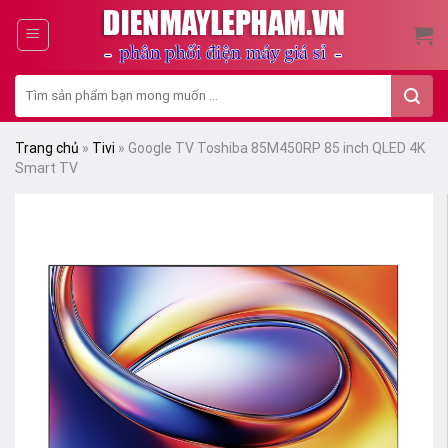
Skip
to
content
Tìm
kiếm:
Trang chủ
»
Tivi
»
Google TV Toshiba 85M450RP 85 inch QLED 4K
Smart TV