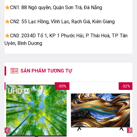
QLED (Quantum Dot Color) – hiển thị dải màu rộng
CN1: 88 Ngô quyền, Quận Sơn Trà, Đà Nẵng
CN2: 55 Lạc Hồng, Vĩnh Lạc, Rạch Giá, Kiên Giang
AI 4K Clarity – nâng cấp hình ảnh
Công nghệ AI Upscaling giúp cải thiện nội dung độ
CN3: 2034D Tổ 1, KP 1 Phước Hải, P. Thái Hoà, TP. Tân
phân giải thấp, mang lại hình ảnh sắc nét hơn.
Uyên, Bình Dương
SẢN PHẨM TƯƠNG TỰ
6%
-30%
-32%
AI 4K Clarity – nâng cấp hình ảnh