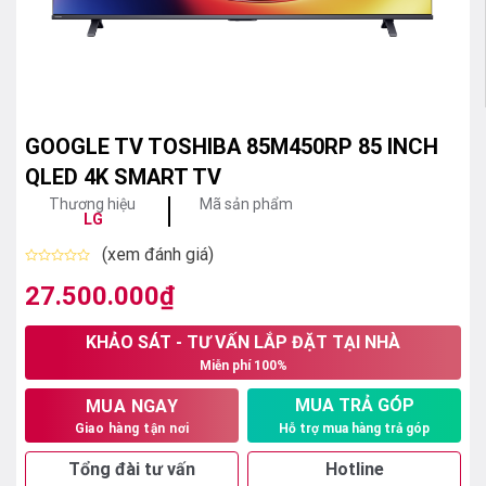
GOOGLE TV TOSHIBA 85M450RP 85 INCH
QLED 4K SMART TV
Thương hiệu
Mã sản phẩm
LG
(xem đánh giá)
Được
xếp
27.500.000
₫
hạng
0
5
KHẢO SÁT - TƯ VẤN LẮP ĐẶT TẠI NHÀ
sao
Miễn phí 100%
MUA TRẢ GÓP
MUA NGAY
Hỗ trợ mua hàng trả góp
Giao hàng tận nơi
Tổng đài tư vấn
Hotline