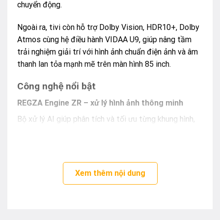
chuyển động.
Ngoài ra, tivi còn hỗ trợ Dolby Vision, HDR10+, Dolby
Atmos cùng hệ điều hành VIDAA U9, giúp nâng tầm
trải nghiệm giải trí với hình ảnh chuẩn điện ảnh và âm
thanh lan tỏa mạnh mẽ trên màn hình 85 inch.
Công nghệ nổi bật
REGZA Engine ZR – xử lý hình ảnh thông minh
Bộ xử lý AI giúp phân tích và tối ưu từng khung hình,
nâng cao độ sắc nét và màu sắc hiển thị.
Xem thêm nội dung