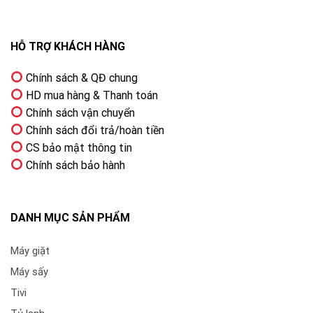
AI Picture Optimizer – tối ưu nội dung tự động
HỖ TRỢ KHÁCH HÀNG
Tivi nhận diện nội dung và điều chỉnh thông số hiển thị
Chính sách & QĐ chung
phù hợp để đạt chất lượng tốt nhất.
HD mua hàng & Thanh toán
AI HDR Enhancer – tăng chiều sâu hình ảnh
Chính sách vận chuyển
Chính sách đổi trả/hoàn tiền
Cải thiện độ sáng và độ tương phản, giúp hiển thị rõ
CS bảo mật thông tin
cả vùng sáng và vùng tối.
Chính sách bảo hành
DANH MỤC SẢN PHẨM
Máy giặt
Máy sấy
Tivi