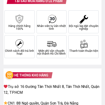
TẠI SAO MUA HÀNG Ở LÊ PHẠM
MiniLED – kiểm soát đèn nền chính xác
Hàng chính hãng
Nhân viên tư vấn nhiệt
Đội ngũ lắp đặt chuyên
100%
tình
nghiệp
Full Array Local Dimming – tăng độ tương phản
Hệ thống làm mờ cục bộ theo vùng giúp cân bằng
Chính sách đổi trả linh
Miễn phí vận chuyển
Thanh toán thuận tiện
sáng tối, mang lại hình ảnh có chiều sâu và rõ nét hơn.
hoạt
nội thành Hồ Chí Minh
HỆ THỐNG KHO HÀNG
Trụ sở: 16 Đường Tân Thới Nhất 8, Tân Thới Nhất, Quận
12, TP.HCM
CN1: 88 Ngô quyền, Quận Sơn Trà, Đà Nẵng