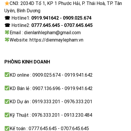
CN3: 2034D Tổ 1, KP 1 Phước Hải, P. Thái Hoà, TP. Tân
Độ phân giải 4K giúp tái hiện hình ảnh chi tiết, nâng
Uyên, Bình Dương
cao trải nghiệm trên màn hình lớn 65 inch.
☎
Hotline1:
0919.941642 - 0909.025.674
☎
Hotline2:
0777.645.645 - 0707.645.645
144Hz Native Refresh Rate – chuyển động siêu
Email : dienlanhlepham@gmail.com
mượt
Website: https://dienmaylepham.vn
Tần số quét 144Hz giúp giảm nhòe hình, hiển thị
mượt mà trong các cảnh chuyển động nhanh.
PHÒNG KINH DOANH
KD online : 0909.025.674 - 0919.941.642
KD Bán lẻ : 0907.136.696 - 0919.941.642
KD Dự án : 0919.333.201 - 0976.333.201
Kỹ Thuật : 0976.333.201 - 0913.230.484
Kế toán : 0777.645.645 - 0707.645.645
144Hz Native Refresh Rate – chuyển động siêu mượt