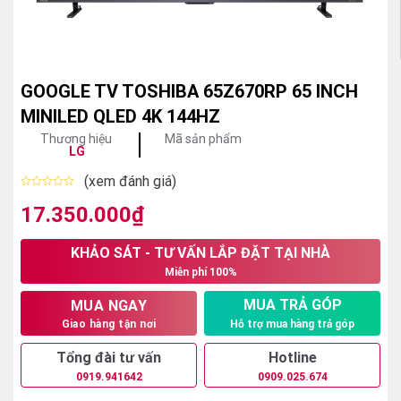
GOOGLE TV TOSHIBA 65Z670RP 65 INCH
MINILED QLED 4K 144HZ
Thương hiệu
Mã sản phẩm
LG
(xem đánh giá)
Được
xếp
17.350.000
₫
hạng
0
5
KHẢO SÁT - TƯ VẤN LẮP ĐẶT TẠI NHÀ
sao
Miễn phí 100%
MUA TRẢ GÓP
MUA NGAY
Hỗ trợ mua hàng trả góp
Giao hàng tận nơi
Tổng đài tư vấn
Hotline
0919.941642
0909.025.674