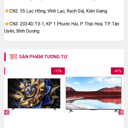
Full Array Local Dimming – tăng độ tương phản
CN2: 55 Lạc Hồng, Vĩnh Lạc, Rạch Giá, Kiên Giang
CN3: 2034D Tổ 1, KP 1 Phước Hải, P. Thái Hoà, TP. Tân
REGZA Engine ZRi – bộ xử lý AI cao cấp
Uyên, Bình Dương
Bộ xử lý mạnh mẽ giúp phân tích nội dung theo từng
khung hình, tối ưu màu sắc, độ sắc nét và độ tương
phản.
SẢN PHẨM TƯƠNG TỰ
7%
-17%
-41%
REGZA Engine ZRi – bộ xử lý AI cao cấp