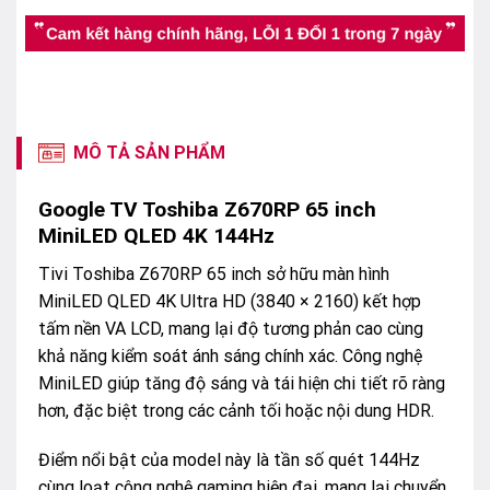
MÔ TẢ SẢN PHẨM
Google TV Toshiba Z670RP 65 inch
MiniLED QLED 4K 144Hz
Tivi Toshiba Z670RP 65 inch sở hữu màn hình
MiniLED QLED 4K Ultra HD (3840 × 2160) kết hợp
tấm nền VA LCD, mang lại độ tương phản cao cùng
khả năng kiểm soát ánh sáng chính xác. Công nghệ
MiniLED giúp tăng độ sáng và tái hiện chi tiết rõ ràng
hơn, đặc biệt trong các cảnh tối hoặc nội dung HDR.
Điểm nổi bật của model này là tần số quét 144Hz
cùng loạt công nghệ gaming hiện đại, mang lại chuyển