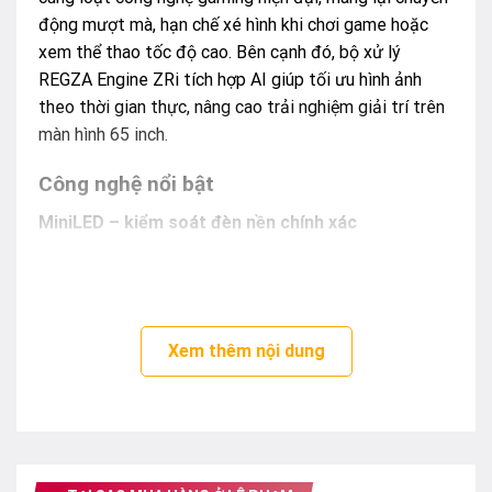
động mượt mà, hạn chế xé hình khi chơi game hoặc
xem thể thao tốc độ cao. Bên cạnh đó, bộ xử lý
REGZA Engine ZRi tích hợp AI giúp tối ưu hình ảnh
theo thời gian thực, nâng cao trải nghiệm giải trí trên
màn hình 65 inch.
Công nghệ nổi bật
MiniLED – kiểm soát đèn nền chính xác
Công nghệ MiniLED sử dụng hàng nghìn điểm LED
siêu nhỏ giúp tăng độ sáng và cải thiện độ tương
phản so với LED truyền thống.
Xem thêm nội dung