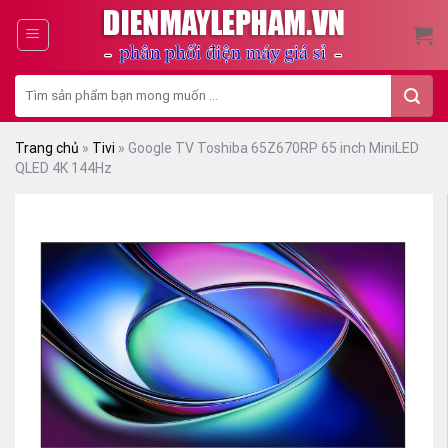
Skip
to
content
Tìm
kiếm:
Trang chủ
»
Tivi
»
Google TV Toshiba 65Z670RP 65 inch MiniLED
QLED 4K 144Hz