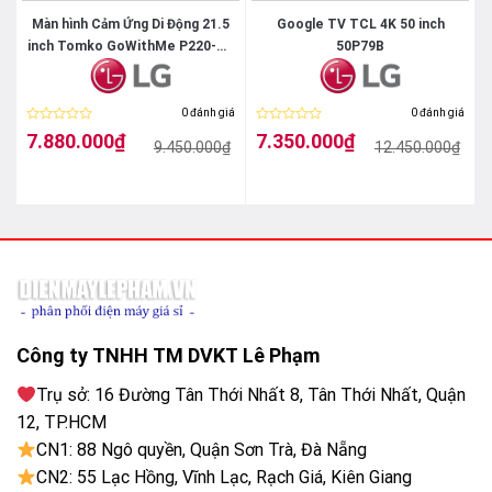
Màn hình Cảm Ứng Di Động 21.5
Google TV TCL 4K 50 inch
inch Tomko GoWithMe P220-CB
50P79B
QLED Color – dải màu rộng
( Camera)
Công nghệ Quantum Dot giúp hiển thị hàng tỷ sắc thái
iá
0 đánh giá
0 đánh giá
màu, mang lại hình ảnh rực rỡ và chân thực hơn.
Được
Được
7.880.000
₫
7.350.000
₫
₫
9.450.000
₫
12.450.000
₫
xếp
xếp
Giá
Giá
Giá
Giá
hạng
hạng
gốc
hiện
gốc
hiện
0
0
là:
tại
là:
tại
5
5
9.450.000₫.
là:
12.450.000₫.
là:
sao
sao
7.880.000₫.
7.350.000₫.
Công ty TNHH TM DVKT Lê Phạm
Trụ sở: 16 Đường Tân Thới Nhất 8, Tân Thới Nhất, Quận
QLED Color – dải màu rộng
12, TP.HCM
CN1: 88 Ngô quyền, Quận Sơn Trà, Đà Nẵng
CN2: 55 Lạc Hồng, Vĩnh Lạc, Rạch Giá, Kiên Giang
4K Ultra HD – hiển thị sắc nét