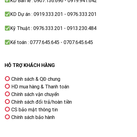
KD Bán lẻ : 0907.136.696 - 0919.941.642
rạp chiếu phim.
KD Dự án : 0919.333.201 - 0976.333.201
Dolby Atmos – âm thanh vòm đa chiều
Kỹ Thuật : 0976.333.201 - 0913.230.484
Công nghệ Dolby Atmos tạo hiệu ứng âm thanh lan
tỏa 3D, giúp người xem cảm nhận âm thanh chân thực
Kế toán : 0777.645.645 - 0707.645.645
và sống động hơn.
HỖ TRỢ KHÁCH HÀNG
Chính sách & QĐ chung
HD mua hàng & Thanh toán
Chính sách vận chuyển
Chính sách đổi trả/hoàn tiền
CS bảo mật thông tin
Chính sách bảo hành
Dolby Atmos – âm thanh vòm đa chiều