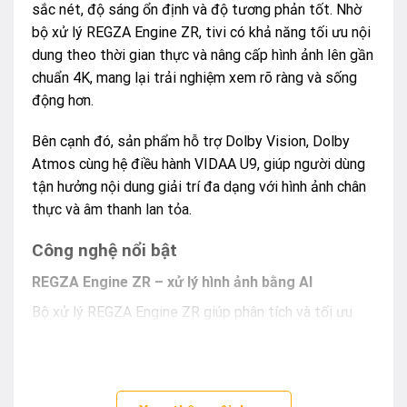
sắc nét, độ sáng ổn định và độ tương phản tốt. Nhờ
bộ xử lý REGZA Engine ZR, tivi có khả năng tối ưu nội
dung theo thời gian thực và nâng cấp hình ảnh lên gần
chuẩn 4K, mang lại trải nghiệm xem rõ ràng và sống
động hơn.
Bên cạnh đó, sản phẩm hỗ trợ Dolby Vision, Dolby
Atmos cùng hệ điều hành VIDAA U9, giúp người dùng
tận hưởng nội dung giải trí đa dạng với hình ảnh chân
thực và âm thanh lan tỏa.
Công nghệ nổi bật
REGZA Engine ZR – xử lý hình ảnh bằng AI
Bộ xử lý REGZA Engine ZR giúp phân tích và tối ưu
từng khung hình theo thời gian thực, nâng cao độ chi
tiết, màu sắc và độ tương phản hiệu quả.