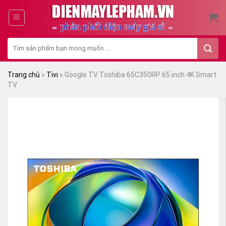
Skip
to
content
Tìm
kiếm:
Trang chủ
»
Tivi
»
Google TV Toshiba 65C350RP 65 inch 4K Smart
TV