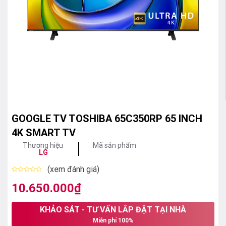
GOOGLE TV TOSHIBA 65C350RP 65 INCH
4K SMART TV
Thương hiệu
Mã sản phẩm
LG
(xem đánh giá)
Được
xếp
10.650.000
₫
hạng
0
5
KHẢO SÁT - TƯ VẤN LẮP ĐẶT TẠI NHÀ
sao
Miễn phí 100%