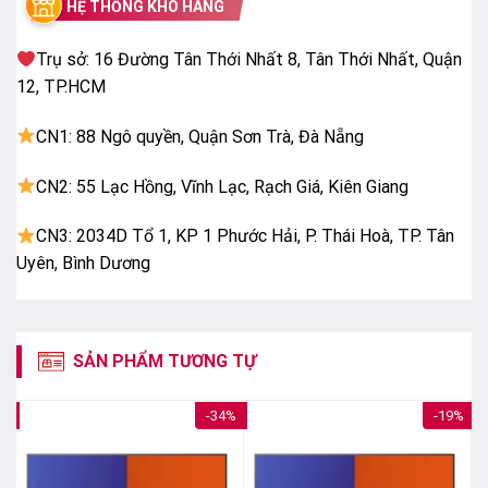
HỆ THỐNG KHO HÀNG
sáng tốt hơn, tăng độ sáng và đảm bảo hình ảnh hiển
thị đồng đều trên toàn màn hình.
Trụ sở: 16 Đường Tân Thới Nhất 8, Tân Thới Nhất, Quận
12, TP.HCM
AI 4K Clarity – nâng cấp hình ảnh thông minh
Giúp nâng cấp nội dung có độ phân giải thấp lên gần
CN1: 88 Ngô quyền, Quận Sơn Trà, Đà Nẵng
chuẩn 4K, giảm nhiễu và cải thiện độ sắc nét khi xem.
CN2: 55 Lạc Hồng, Vĩnh Lạc, Rạch Giá, Kiên Giang
CN3: 2034D Tổ 1, KP 1 Phước Hải, P. Thái Hoà, TP. Tân
Uyên, Bình Dương
SẢN PHẨM TƯƠNG TỰ
6%
-34%
-19%
AI 4K Clarity – nâng cấp hình ảnh thông minh