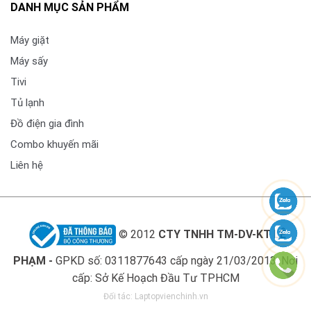
DANH MỤC SẢN PHẨM
360 Surround Upscaling – âm thanh bao trùm
Giúp nâng cấp âm thanh thông thường thành hiệu ứng
Máy giặt
vòm đa chiều, mang lại trải nghiệm nghe chân thực
Máy sấy
hơn.
Tivi
Tủ lạnh
Đồ điện gia đình
Combo khuyến mãi
Liên hệ
© 2012
CTY TNHH TM-DV-KT LÊ
360 Surround Upscaling – âm thanh bao trùm
PHẠM -
GPKD số: 0311877643 cấp ngày 21/03/2013. Nơi
cấp: Sở Kế Hoạch Đầu Tư TPHCM
Đối tác:
Laptopvienchinh.vn
REGZA AI Sound – tối ưu âm thanh thông minh