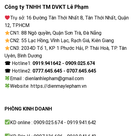
Công nghệ xử lý chuyển động giúp giảm nhòe hình,
Công ty TNHH TM DVKT Lê Phạm
hiển thị rõ ràng hơn trong các cảnh hành động nhanh
hoặc thể thao.
Trụ sở: 16 Đường Tân Thới Nhất 8, Tân Thới Nhất, Quận
12, TP.HCM
CN1: 88 Ngô quyền, Quận Sơn Trà, Đà Nẵng
CN2: 55 Lạc Hồng, Vĩnh Lạc, Rạch Giá, Kiên Giang
CN3: 2034D Tổ 1, KP 1 Phước Hải, P. Thái Hoà, TP. Tân
Uyên, Bình Dương
☎
Hotline1:
0919.941642 - 0909.025.674
☎
Hotline2:
0777.645.645 - 0707.645.645
Email : dienlanhlepham@gmail.com
Website: https://dienmaylepham.vn
AI Motion Enhancer – chuyển động mượt mà
PHÒNG KINH DOANH
Dolby Vision – chuẩn hình ảnh điện ảnh
KD online : 0909.025.674 - 0919.941.642
Dolby Vision tối ưu màu sắc, độ sáng và độ tương
phản, mang lại trải nghiệm hình ảnh sống động như