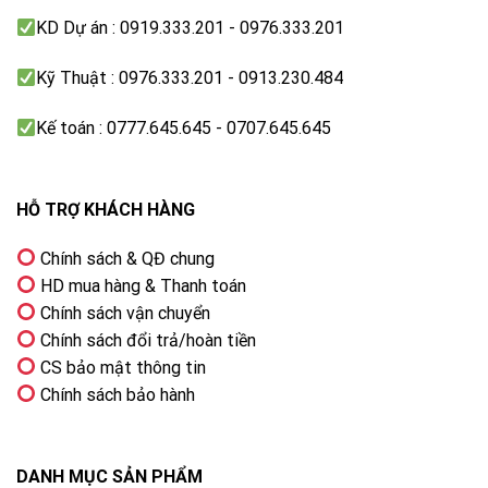
KD Dự án : 0919.333.201 - 0976.333.201
Kỹ Thuật : 0976.333.201 - 0913.230.484
Kế toán : 0777.645.645 - 0707.645.645
HỖ TRỢ KHÁCH HÀNG
Chính sách & QĐ chung
Bộ xử lý 4K HDR Processor X1
HD mua hàng & Thanh toán
Không bỏ lỡ bất kỳ chi tiết nào trong các chuyển
Chính sách vận chuyển
động nhanh nhờ Motionflow XR
Chính sách đổi trả/hoàn tiền
CS bảo mật thông tin
Trên những dòng tivi thông thường và không được
Chính sách bảo hành
trang bị nhiều công nghệ tiên tiến, khi bạn xem phim
hoặc chơi game với những khung hình tốc độ thì có
thể sẽ gặp phải tình trạng xé hình, nhòe mờ. Tình
DANH MỤC SẢN PHẨM
trang này xảy ra khi tivi không đủ khả năng tái tạo