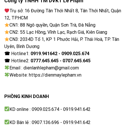
Công ty TNHH TM DVKT Lê Phạm
Bộ xử lý tân tiến cùng tấm nền hơn 1 tỷ sắc màu
Trụ sở: 16 Đường Tân Thới Nhất 8, Tân Thới Nhất, Quận
12, TP.HCM
Google Tivi Sony 4K 50 Inch KD-50X80L sử dụng bộ
CN1: 88 Ngô quyền, Quận Sơn Trà, Đà Nẵng
xử lý 4K HDR Processor X1 tân tiến kết hợp cùng
CN2: 55 Lạc Hồng, Vĩnh Lạc, Rạch Giá, Kiên Giang
tấm nền màu rộng làm nhiệm vụ xử lý, nâng cấp và tái
CN3: 2034D Tổ 1, KP 1 Phước Hải, P. Thái Hoà, TP. Tân
tạo hình ảnh trước khi hiển thị trước mắt người xem.
Uyên, Bình Dương
Chipset hoạt động mọi lúc và đối với mọi nội dung để
☎
Hotline1:
0919.941642 - 0909.025.674
mang đến những khung cảnh sống động, mãn nhãn hơn
☎
Hotline2:
0777.645.645 - 0707.645.645
cho chúng ta bằng những sắc màu tương đồng tuyệt
Email : dienlanhlepham@gmail.com
đối với sắc màu ngoài tự nhiên.
Website: https://dienmaylepham.vn
PHÒNG KINH DOANH
KD online : 0909.025.674 - 0919.941.642
KD Bán lẻ : 0907.136.696 - 0919.941.642