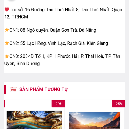
Trụ sở: 16 Đường Tân Thới Nhất 8, Tân Thới Nhất, Quận
12, TP.HCM
CN1: 88 Ngô quyền, Quận Sơn Trà, Đà Nẵng
CN2: 55 Lạc Hồng, Vĩnh Lạc, Rạch Giá, Kiên Giang
CN3: 2034D Tổ 1, KP 1 Phước Hải, P. Thái Hoà, TP. Tân
Uyên, Bình Dương
Khung viền Google Tivi Sony 4K 50 Inch KD-50X80L
Bên cạnh phần khung viền ấn tượng thì chân đế của
SẢN PHẨM TƯƠNG TỰ
sản phẩm lần này cũng được đổi mới với hình chữ T
độc đáo để mang đến vẻ đẹp thời thượng. Nếu đã quá
9%
-29%
-25%
quen mắt với chân đế hình chữ V úp ngược thường
gặp trên thị trường điện tử hiện nay thì đây chính là
sự lựa chọn tuyệt vời để mang đến làn gió mới cho
phong cách nội thất trong gia đình bạn.