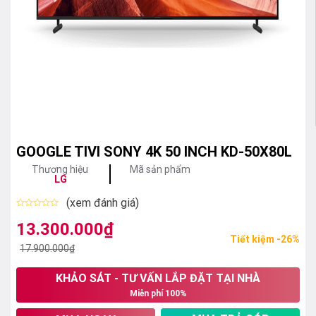
GOOGLE TIVI SONY 4K 50 INCH KD-50X80L
Thương hiệu
Mã sản phẩm
LG
(xem đánh giá)
Được
xếp
13.300.000
₫
Giá
Giá
hạng
Tiết kiệm -26%
0
gốc
hiện
17.900.000
₫
5
sao
là:
tại
KHẢO SÁT - TƯ VẤN LẮP ĐẶT TẠI NHÀ
17.900.000₫.
là:
Miễn phí 100%
13.300.000₫.