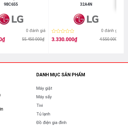
98C655
32A4N
0 đánh giá
0 đánh giá
Được
0
₫
3.330.000
₫
55.450.000
₫
4.550.000
₫
Giá
Giá
xếp
gốc
hiện
hạng
là:
tại
l
t
0
4.550.000₫.
là:
l
5
3.330.000₫.
sao
DANH MỤC SẢN PHẨM
Máy giặt
n
Máy sấy
Tivi
ền
Tủ lạnh
Đồ điện gia đình