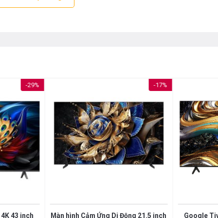
thiết bị sẽ trở thành điểm nhấn nổi bật trong phong cách nội thấ
-29%
-17%
̀n hình OLED với công nghệ Pixel Self – Dimming chất lượng.
ường mà được tích hợp 33,17 triệu điểm ảnh tự phát sáng. Nh
ất lượng hiển thị cũng được tối ưu đáng kể.
4K 43 inch
Màn hình Cảm Ứng Di Động 21.5 inch
Google Tiv