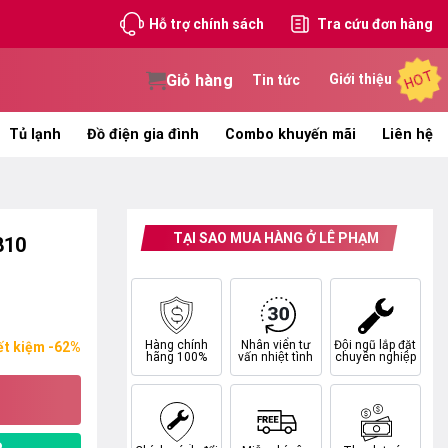
Hỗ trợ chính sách
Tra cứu đơn hàng
HOT
Giỏ hàng
Giới thiệu
Tin tức
Tủ lạnh
Đồ điện gia đình
Combo khuyến mãi
Liên hệ
TẠI SAO MUA HÀNG Ở LÊ PHẠM
810
Hàng chính
Nhân viên tư
Đội ngũ lắp đặt
ết kiệm -62%
hãng 100%
vấn nhiệt tình
chuyên nghiệp