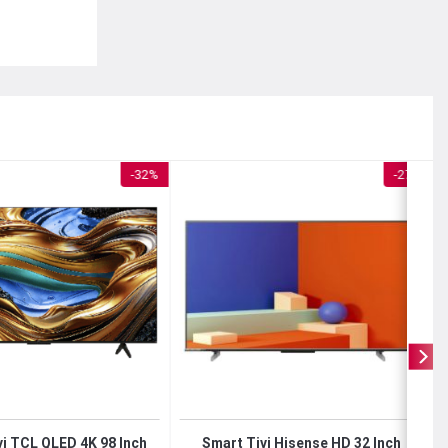
t của bạn
-32%
-27%
 Sản phẩm
ờ đó, độ
i TCL QLED 4K 98 Inch
Smart Tivi Hisense HD 32 Inch