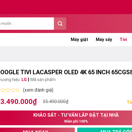
Máy giặt
Máy sấy
Tivi
OOGLE TIVI LACASPER OLED 4K 65 INCH 65CGS
hương hiệu
LG
Mã sản phẩm
(xem đánh giá)
ược
3.490.000
₫
iá
iá
35.490.000
₫
ếp
Ti
ạng
ốc
ện
KHẢO SÁT - TƯ VẤN LẮP ĐẶT TẠI NHÀ
:
i
ao
Miễn phí 100%
5.490.000₫.
:
3.490.000₫.