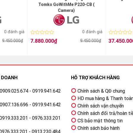
Tomko GoWithMe P220-CB (
Camera)
0 đánh giá
0 đánh giá
Được
Được
7.880.000
₫
37.450.00
9.450.000
₫
9.450.000
₫
Giá
Giá
Giá
Giá
xếp
xếp
gốc
hiện
gốc
hiện
hạng
hạng
là:
tại
là:
tại
0
0
9.450.000₫.
là:
55.450.000₫.
là:
5
5
7.880.000₫.
37.450.000₫.
sao
sao
H DOANH
HỖ TRỢ KHÁCH HÀNG
: 0909.025.674 - 0919.941.642
Chính sách & QĐ chung
HD mua hàng & Thanh toá
: 0907.136.696 - 0919.941.642
Chính sách vận chuyển
Chính sách đổi trả/hoàn ti
 0919.333.201 - 0976.333.201
CS bảo mật thông tin
Chính sách bảo hành
 0976.333.201 - 0913.230.484