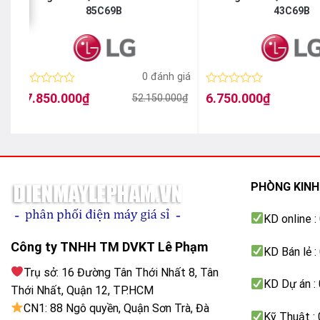
85C69B
43C69B
á
0 đánh giá
Được
Được
27.850.000
₫
6.750.000
₫
52.150.000
₫
Giá
Giá
Giá
Giá
xếp
xếp
gốc
hiện
gốc
hiện
hạng
hạng
là:
tại
là:
tại
0
0
52.150.000₫.
là:
9.450.000₫.
là:
5
5
27.850.000₫.
6.750.000₫.
sao
sao
PHÒNG KIN
KD online 
Công ty TNHH TM DVKT Lê Phạm
KD Bán lẻ 
Trụ sở: 16 Đường Tân Thới Nhất 8, Tân
KD Dự án :
Thới Nhất, Quận 12, TP.HCM
CN1: 88 Ngô quyền, Quận Sơn Trà, Đà
Kỹ Thuật :