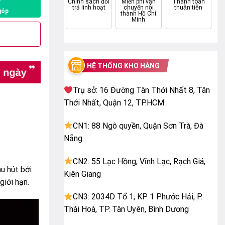
P
Chính sách đổi
Miễn phí vận
Thanh toán
trả linh hoạt
chuyển nội
thuận tiện
góp
thành Hồ Chí
Minh
HỆ THỐNG KHO HÀNG
Trụ sở: 16 Đường Tân Thới Nhất 8, Tân
Thới Nhất, Quận 12, TP.HCM
CN1: 88 Ngô quyền, Quận Sơn Trà, Đà
Nẵng
CN2: 55 Lạc Hồng, Vĩnh Lạc, Rạch Giá,
u hút bởi
Kiên Giang
iới hạn.
CN3: 2034D Tổ 1, KP 1 Phước Hải, P.
Thái Hoà, TP. Tân Uyên, Bình Dương