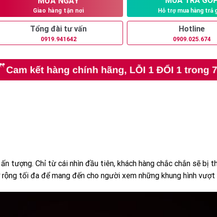
MUA TRẢ GÓ
MUA NGAY
Hỗ trợ mua hàng trả 
Giao hàng tận nơi
Tổng đài tư vấn
Hotline
0919.941642
0909.025.674
n tượng. Chỉ từ cái nhìn đầu tiên, khách hàng chắc chắn sẽ bị th
 mở rộng tối đa để mang đến cho người xem những khung hình vượt g