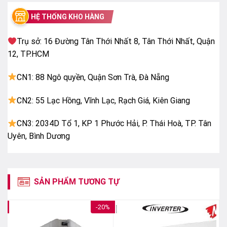
Hơn nữa
HỆ THỐNG KHO HÀNG
Luống gió thổi xa mạnh mẽ lên đến 15m, vì thế dù bạn
ở vị trí xa nhất trong căn phòng đều tận hưởng mát
Trụ sở: 16 Đường Tân Thới Nhất 8, Tân Thới Nhất, Quận
lạnh tuyệt vời và dễ chịu nhất
12, TP.HCM
Máy lạnh cây Casper gas R410a mới nhất
CN1: 88 Ngô quyền, Quận Sơn Trà, Đà Nẵng
Máy điều hòa Casper nói chung và điều hòa tủ đứng
CN2: 55 Lạc Hồng, Vĩnh Lạc, Rạch Giá, Kiên Giang
Casper nói riêng tiên phong trong sử dụng môi chất
làm lạnh mới gas R410a – Mang lại hiệu suất làm lạnh
CN3: 2034D Tổ 1, KP 1 Phước Hải, P. Thái Hoà, TP. Tân
cao hơn & thân thiện hơn với môi trường.
Uyên, Bình Dương
SẢN PHẨM TƯƠNG TỰ
0%
-20%