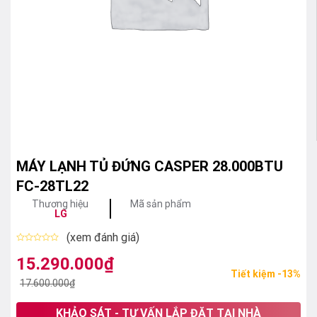
MÁY LẠNH TỦ ĐỨNG CASPER 28.000BTU
FC-28TL22
Thương hiệu
Mã sản phẩm
LG
(xem đánh giá)
Được
xếp
15.290.000
₫
Giá
Giá
hạng
Tiết kiệm -13%
0
gốc
hiện
17.600.000
₫
5
sao
là:
tại
KHẢO SÁT - TƯ VẤN LẮP ĐẶT TẠI NHÀ
17.600.000₫.
là: