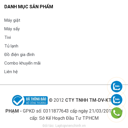
DANH MỤC SẢN PHẨM
Máy giặt
Máy sấy
Tivi
Tủ lạnh
Đồ điện gia đình
Combo khuyến mãi
Liên hệ
© 2012
CTY TNHH TM-DV-KT LÊ
PHẠM -
GPKD số: 0311877643 cấp ngày 21/03/2013. Nơi
cấp: Sở Kế Hoạch Đầu Tư TPHCM
Đối tác:
Laptopvienchinh.vn