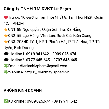
thủ trên thị trường.
Công ty TNHH TM DVKT Lê Phạm
Trụ sở: 16 Đường Tân Thới Nhất 8, Tân Thới Nhất, Quận
12, TP.HCM
CN1: 88 Ngô quyền, Quận Sơn Trà, Đà Nẵng
CN2: 55 Lạc Hồng, Vĩnh Lạc, Rạch Giá, Kiên Giang
CN3: 2034D Tổ 1, KP 1 Phước Hải, P. Thái Hoà, TP. Tân
Uyên, Bình Dương
☎
Hotline1:
0919.941642 - 0909.025.674
☎
Hotline2:
0777.645.645 - 0707.645.645
Email : dienlanhlepham@gmail.com
Website: https://dienmaylepham.vn
PHÒNG KINH DOANH
KD online : 0909.025.674 - 0919.941.642