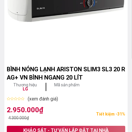
BÌNH NÓNG LẠNH ARISTON SLIM3 SL3 20 R
AG+ VN BÌNH NGANG 20 LÍT
Thương hiệu
Mã sản phẩm
LG
(xem đánh giá)
Được
xếp
2.950.000
₫
Giá
Giá
hạng
Tiết kiệm -31%
0
gốc
hiện
4.300.000
₫
5
sao
là:
tại
KHẢO SÁT - TƯ VẤN LẮP ĐẶT TẠI NHÀ
4.300.000₫.
là: