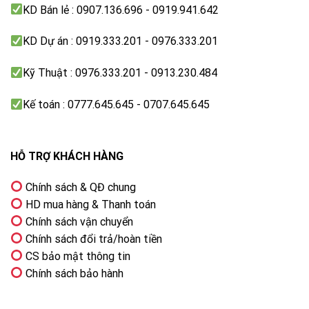
KD Bán lẻ : 0907.136.696 - 0919.941.642
Dung tích: 20 Lít
KD Dự án : 0919.333.201 - 0976.333.201
Loại Bình: Bình Ngang
Công suất: 2500W
Kỹ Thuật : 0976.333.201 - 0913.230.484
Điện năng: 220V
Kế toán : 0777.645.645 - 0707.645.645
Thời gian gia nhiệt (∆T = 45◦C) : 25 phút
Nhiệt độ làm việc tối đa: 80 ◦C
HỖ TRỢ KHÁCH HÀNG
Áp suất làm việc tối đa: 8 Mpa
Chính sách & QĐ chung
Chỉ số bảo vệ chống xâm nhập: IPX24
HD mua hàng & Thanh toán
Khối lượng tịnh: 11.6 kg
Chính sách vận chuyển
Tổng khối lượng: 13.6 kg
Chính sách đổi trả/hoàn tiền
CS bảo mật thông tin
Kích thước: 702x291x299mm (Dài x Cao x Sâu)
Chính sách bảo hành
Thời gian bảo hành: 7 năm bình chứa, 2 năm phụ
kiện