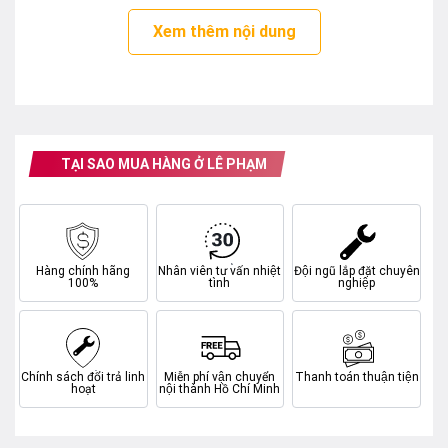
Xem thêm nội dung
Tự động ngắt điện khi nhiệt độ nước trong bình tới
mức nhiệt đã đặt sẵn. Giúp tránh tình trạng quá nhiệt
quá áp gây cháy nổ bình SLIM3 20 R.
Đèn báo hiệu trạng thái (1 đèn đỏ):
TẠI SAO MUA HÀNG Ở LÊ PHẠM
Mặt trước của bình nóng lạnh Ariston trang bị đèn đỏ
khi sáng báo hiệu trạng thái bình đang đun nước
Đạt tiêu chuẩn kháng nước IP24:
Hàng chính hãng
Nhân viên tư vấn nhiệt
Đội ngũ lắp đặt chuyên
100%
tình
nghiệp
Bình nóng lạnh Ariston đạt tiêu chuẩn chống thâm
nhập của vật rắn lớn hơn 12mm và bảo vệ chống lọt
nước bởi tia nươc bắn tóe ở mọi góc độ giúp đảm
bảo độ bền của linh kiện điện bên trong.
Chính sách đổi trả linh
Miễn phí vận chuyển
Thanh toán thuận tiện
hoạt
nội thành Hồ Chí Minh
Hệ thống an toàn đồng bộ TSS: