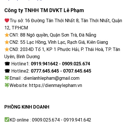
cam kết giúp đảm bảo quyền lợi cho người tiêu dung
Công ty TNHH TM DVKT Lê Phạm
Thiết kế chuẩn Italy:
Trụ sở: 16 Đường Tân Thới Nhất 8, Tân Thới Nhất, Quận
12, TP.HCM
Toàn bộ các sản phẩm Ariston trong đó có mẫu
CN1: 88 Ngô quyền, Quận Sơn Trà, Đà Nẵng
SLIM3 20 R đều được thiết kế bởi Nhà thiết kế công
CN2: 55 Lạc Hồng, Vĩnh Lạc, Rạch Giá, Kiên Giang
nghiệp hàng đầu của Ý là Umberto Palermo. Điều này
CN3: 2034D Tổ 1, KP 1 Phước Hải, P. Thái Hoà, TP. Tân
giúp bình nóng lạnh Ariston luôn dẫn đầu thị trường
Uyên, Bình Dương
về mặt thiết kế & thẩm mỹ.
☎
Hotline1:
0919.941642 - 0909.025.674
☎
Hotline2:
0777.645.645 - 0707.645.645
Bản vẽ kỹ thuật Bình nóng lạnh ARISTON SL3 20 R
Email : dienlanhlepham@gmail.com
AG+ VN 20L lít (SL3) ngang gián tiếp 2.5FE 2500W
Website: https://dienmaylepham.vn
Tên sản phẩm: Bình nóng lạnh Ariston Slim3 20 R
20L SL3
PHÒNG KINH DOANH
Mã sản phẩm: SL3 20 R AG+ VN
Thương hiệu: Ariston
KD online : 0909.025.674 - 0919.941.642
Loại bình: Bình nóng lạnh Gián tiếp