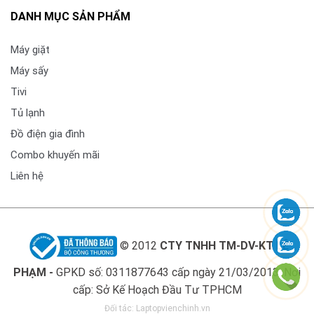
DANH MỤC SẢN PHẨM
Loại bảo hành: điện tử
Máy giặt
Máy sấy
Tivi
Tủ lạnh
Đồ điện gia đình
Combo khuyến mãi
Liên hệ
© 2012
CTY TNHH TM-DV-KT LÊ
PHẠM -
GPKD số: 0311877643 cấp ngày 21/03/2013. Nơi
cấp: Sở Kế Hoạch Đầu Tư TPHCM
Đối tác:
Laptopvienchinh.vn
Bản vẽ kỹ thuật Bình nóng lạnh ARISTON SLIM3 15