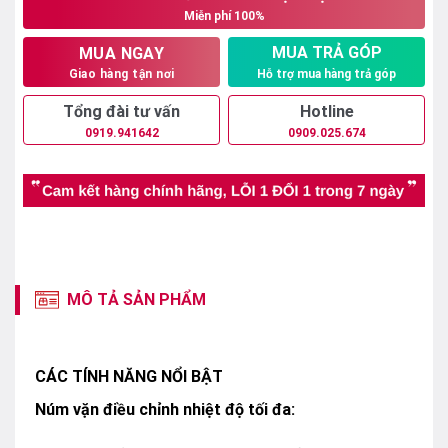
Miễn phí 100%
2.950.000₫.
MUA TRẢ GÓP
MUA NGAY
Hỗ trợ mua hàng trả góp
Giao hàng tận nơi
Tổng đài tư vấn
Hotline
0919.941642
0909.025.674
MÔ TẢ SẢN PHẨM
CÁC TÍNH NĂNG NỔI BẬT
Núm vặn điều chỉnh nhiệt độ tối đa: