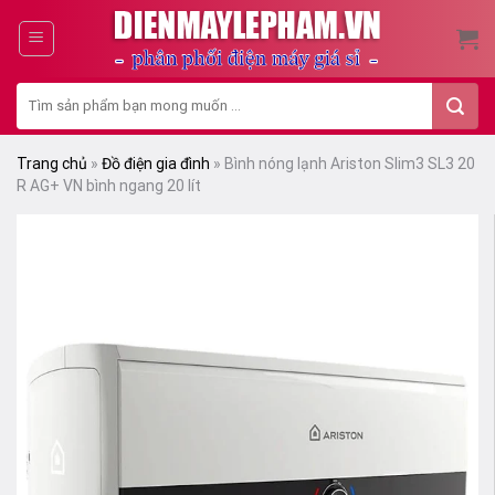
Skip
to
content
Tìm
kiếm:
Trang chủ
»
Đồ điện gia đình
»
Bình nóng lạnh Ariston Slim3 SL3 20
R AG+ VN bình ngang 20 lít