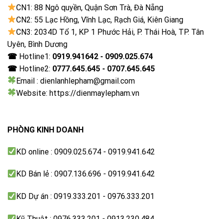
dung điện ảnh trung thực với chuyển động mượt mà.
CN1: 88 Ngô quyền, Quận Sơn Trà, Đà Nẵng
CN2: 55 Lạc Hồng, Vĩnh Lạc, Rạch Giá, Kiên Giang
CN3: 2034D Tổ 1, KP 1 Phước Hải, P. Thái Hoà, TP. Tân
Uyên, Bình Dương
☎
Hotline1:
0919.941642 - 0909.025.674
☎
Hotline2:
0777.645.645 - 0707.645.645
Email : dienlanhlepham@gmail.com
Website: https://dienmaylepham.vn
PHÒNG KINH DOANH
KD online : 0909.025.674 - 0919.941.642
KD Bán lẻ : 0907.136.696 - 0919.941.642
KD Dự án : 0919.333.201 - 0976.333.201
Kỹ Thuật : 0976.333.201 - 0913.230.484