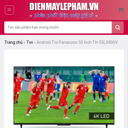
Skip
to
content
Tìm
kiếm:
Trang chủ
»
Tivi
»
Android Tivi Panasonic 55 Inch TH-55LX800V