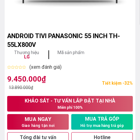
ANDROID TIVI PANASONIC 55 INCH TH-
55LX800V
Thương hiệu
Mã sản phẩm
LG
(xem đánh giá)
Được
xếp
9.450.000
₫
Giá
Giá
hạng
Tiết kiệm -32%
0
gốc
hiện
13.890.000
₫
5
sao
là:
tại
KHẢO SÁT - TƯ VẤN LẮP ĐẶT TẠI NHÀ
13.890.000₫.
là:
Miễn phí 100%
9.450.000₫.
MUA TRẢ GÓP
MUA NGAY
Hỗ trợ mua hàng trả góp
Giao hàng tận nơi
Tổng đài tư vấn
Hotline