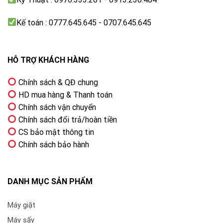
Hình ảnh hiển thị chất lượng hơn nhờ HDR Cinema
Display
Kế toán : 0777.645.645 - 0707.645.645
Không chỉ phục vụ hoàn hảo cho trải nghiệm xem
phim của người dùng, Panasonic 55 Inch TH-
HỖ TRỢ KHÁCH HÀNG
55LX800V còn được trang bị Chế độ trò chơi – Game
Mode với những hiệu ứng hiển thị đỉnh cao. Khi lựa
Chính sách & QĐ chung
chọn tính năng này, độ trễ đầu vào sẽ được giảm
HD mua hàng & Thanh toán
thiểu đến mức tối đa, mọi hành động trên màn hình sẽ
Chính sách vận chuyển
phản ứng ngay lập tức với các lệnh của người chơi.
Chính sách đổi trả/hoàn tiền
Đồng thời, Game Mode còn giúp làm mịn chuyển động
CS bảo mật thông tin
và giảm nhiễu khi chơi game.
Chính sách bảo hành
Hòa nhịp cùng mọi chiến thắng với chất âm sống
động vượt trội
DANH MỤC SẢN PHẨM
Android
Tivi
Panasonic 55 Inch TH-55LX800V sở hữu
hệ thống loa với tổng công suất 40W, đảm bảo làm
Máy giặt
việc hiệu quả để mang đến chất âm chuẩn sắc và
Máy sấy